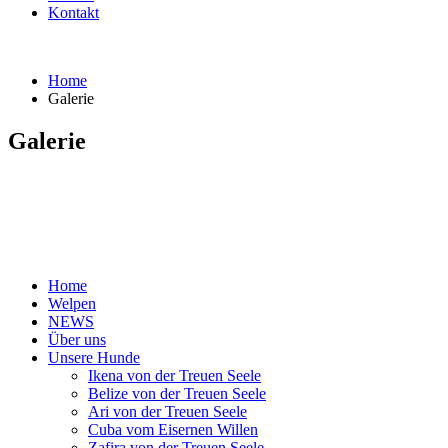
Kontakt
Home
Galerie
Galerie
Home
Welpen
NEWS
Über uns
Unsere Hunde
Ikena von der Treuen Seele
Belize von der Treuen Seele
Ari von der Treuen Seele
Cuba vom Eisernen Willen
Zafira von der Treuen Seele