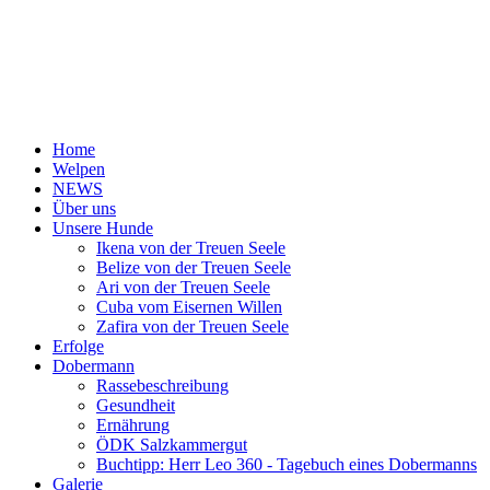
Home
Welpen
NEWS
Über uns
Unsere Hunde
Ikena von der Treuen Seele
Belize von der Treuen Seele
Ari von der Treuen Seele
Cuba vom Eisernen Willen
Zafira von der Treuen Seele
Erfolge
Dobermann
Rassebeschreibung
Gesundheit
Ernährung
ÖDK Salzkammergut
Buchtipp: Herr Leo 360 - Tagebuch eines Dobermanns
Galerie